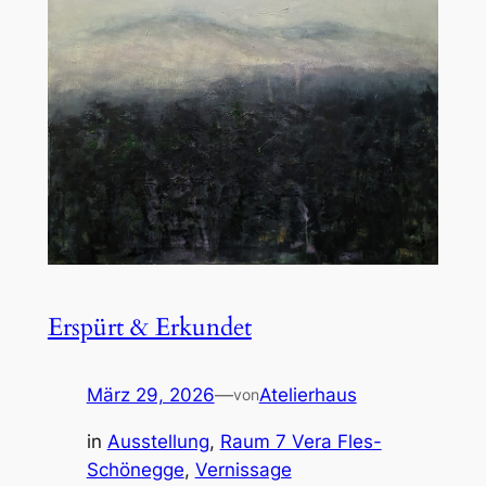
Erspürt & Erkundet
März 29, 2026
—
Atelierhaus
von
in
Ausstellung
, 
Raum 7 Vera Fles-
Schönegge
, 
Vernissage