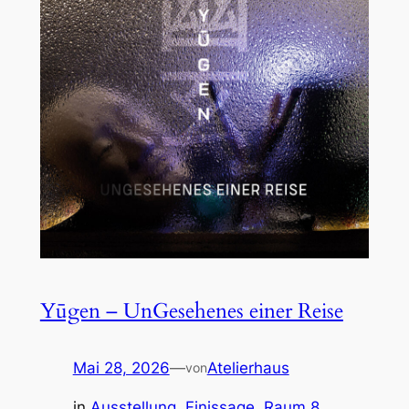
Yūgen – UnGesehenes einer Reise
Mai 28, 2026
—
Atelierhaus
von
in
Ausstellung
, 
Finissage
, 
Raum 8