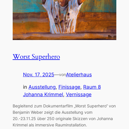
Worst Superhero
Nov. 17, 2025
—
Atelierhaus
von
in
Ausstellung
, 
Finissage
, 
Raum 8
Johanna Krimmel
, 
Vernissage
Begleitend zum Dokumentarfilm „Worst Superhero“ von
Benjamin Weber zeigt die Ausstellung vom
20.-23.11.25 über 250 originale Skizzen von Johanna
Krimmel als immersive Rauminstallation.